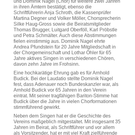
und Dominik Nagel (Chor) für weitere zwei Jahren
in ihren Ämtern bestätigt, ebenso die
Schriftführerin Anja Schroth, die Kassenprüfer
Martina Degner und Volker Möller, Chorsprecherin
Silke Haug-Gross sowie die Beiratsmitglieder
Thomas Brugger, Luitgard Oberföll, Karl Pröbstle
und Petra Schmälter. Auch diese Abstimmungen
fielen einstimmig aus. Dominik Nagel ehrte
Andrea Pfundstein für 20 Jahre Mitgliedschaft in
der Chorgemeinschaft und Lothar Öhler für 65
Jahre aktives Singen in verschiedenen Chören,
davon zehn Jahre im Frohsinn.
Eine hochkarätige Ehrung gab es für Arnhold
Budick. Bei der Laudatio stellte Dominik Nagel
fest, dass Adenauer noch Bundeskanzler war, als
Arnhold Budick vor 65 Jahren in den Verein
eintrat. Mit seiner tragfähigen Bariton-Stimme hat
Budick über die Jahre in vielen Chorformationen
stimmführend gewirkt.
Neben dem Singen hat er die Geschichte des
Vereins maßgeblich mitgestaltet. Mit insgesamt 35
Jahren im Beirat, als Schriftführer und vor allem
als Vorsitzender, hat er mit viel Kraft zielführende