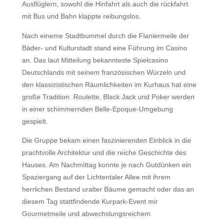
Ausflüglern, sowohl die Hinfahrt als auch die rückfahrt
mit Bus und Bahn klappte reibungslos.
Nach eineme Stadtbummel durch die Flaniermeile der
Bäder- und Kulturstadt stand eine Führung im Casino
an. Das laut Mitteilung bekannteste Spielcasino
Deutschlands mit seinem französischen Würzeln und
den klassizistischen Räumlichkeiten im Kurhaus hat eine
große Tradition. Roulette, Black Jack und Poker werden
in einer schimmernden Belle-Epoque-Umgebung
gespielt.
Die Gruppe bekam einen faszinierenden Einblick in die
prachtvolle Architektur und die reiche Geschichte des
Hauses. Am Nachmittag konnte je nach Gutdünken ein
Spaziergang auf der Lichtentaler Allee mit ihrem
herrlichen Bestand uralter Bäume gemacht oder das an
diesem Tag stattfindende Kurpark-Event mir
Gourmetmeile und abwechslungsreichem