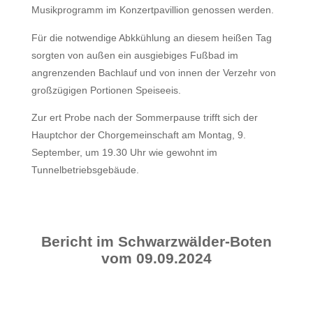
Musikprogramm im Konzertpavillion genossen werden.
Für die notwendige Abkkühlung an diesem heißen Tag
sorgten von außen ein ausgiebiges Fußbad im
angrenzenden Bachlauf und von innen der Verzehr von
großzügigen Portionen Speiseeis.
Zur ert Probe nach der Sommerpause trifft sich der
Hauptchor der Chorgemeinschaft am Montag, 9.
September, um 19.30 Uhr wie gewohnt im
Tunnelbetriebsgebäude.
Bericht im Schwarzwälder-Boten
vom 09.09.2024